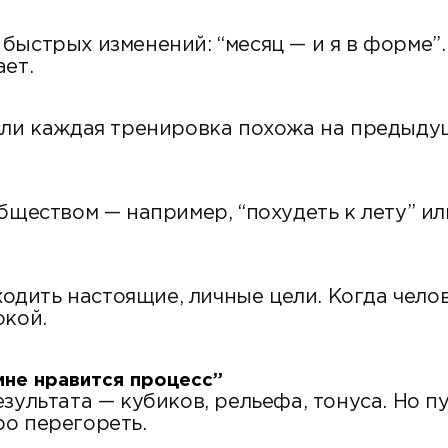
ыстрых изменений: “месяц — и я в форме”. 
ает.
ли каждая тренировка похожа на предыдущ
бществом — например, “похудеть к лету” ил
ходить настоящие, личные цели. Когда чело
окой.
“мне нравится процесс”
зультата — кубиков, рельефа, тонуса. Но пу
ро перегореть.