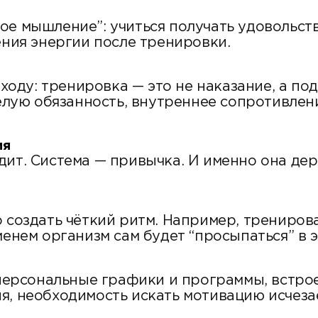
ое мышление”: учиться получать удовольств
ения энергии после тренировки.
дходу: тренировка — это не наказание, а по
жёлую обязанность, внутреннее сопротивлени
ия
ит. Система — привычка. И именно она держ
о создать чёткий ритм. Например, трениров
менем организм сам будет “просыпаться” в э
м персональные графики и программы, встро
я, необходимость искать мотивацию исчеза