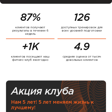
87%
126
клиентов получают
доступных тренировок для
результаты в течении 6
всех уровней подготовки
недель
+1K
4.9
клиентов посещают наш
средняя оценка от тысяч
фитнес-клуб ежегодно
довольных клиентов
Акция клуба
Нам 5 лет! 5 лет меняем жизнь к
лучшему!